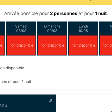
Arrivée possible pour
2 personnes
et pour
1 nuit
.
Samedi
Dimanche
Lundi
M
08/08
09/08
10/08
1
le
non disponible
non disponible
non disponible
non d
on disponible
nnes et pour 1 nuit.
eau