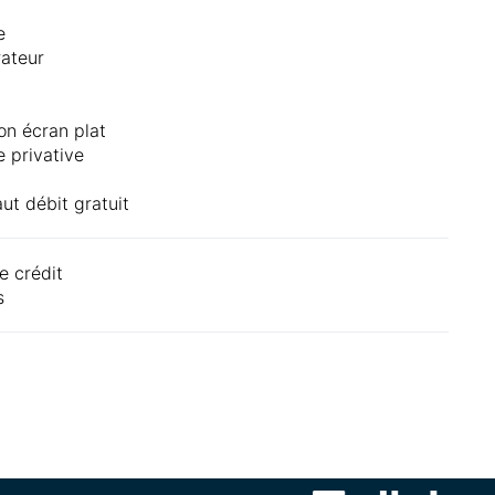
e
rateur
ion écran plat
e privative
ut débit gratuit
e crédit
s