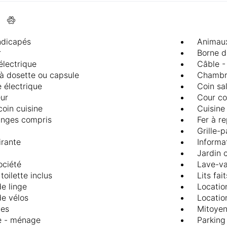
ndicapés
Animau
r
Borne d
 électrique
Câble - 
 à dosette ou capsule
Chambr
 électrique
Coin sa
ur
Cour c
coin cuisine
Cuisine
linges compris
Fer à r
Grille-p
irante
Informa
Jardin
ociété
Lave-va
toilette inclus
Lits fait
e linge
Locatio
de vélos
Locatio
des
Mitoyen
e - ménage
Parking