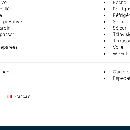
rivé
Pêche
eillée
Portiqu
e
Réfrigé
u privative
Salon
ardin
Séjour
epasser
Télévis
Terrass
 séparées
Voile
Wi-Fi ha
nect
Carte d
Espèce
Français