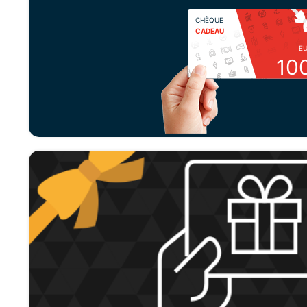
CHÈQUE
CADEAU
E
10