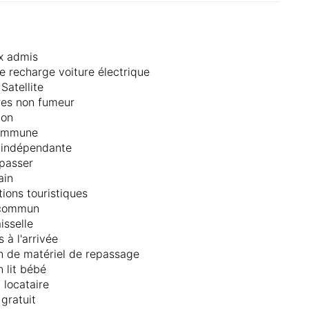
x admis
e recharge voiture électrique
Satellite
es non fumeur
lon
ommune
 indépendante
epasser
ain
tions touristiques
 commun
isselle
s à l'arrivée
n de matériel de repassage
n lit bébé
 locataire
 gratuit