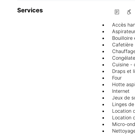
Services
Accès ha
Aspirateu
Bouilloire
Cafetière
Chauffage
Congélate
Cuisine - 
Draps et 
Four
Hotte asp
Internet
Jeux de s
Linges de 
Location d
Location 
Micro-on
Nettoyag