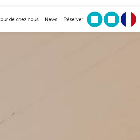
tour de chez nous
News
Réserver