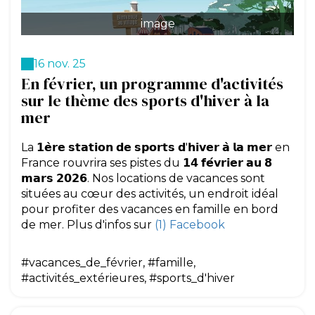
image
16 nov. 25
En février, un programme d'activités
sur le thème des sports d'hiver à la
mer
La 𝟭𝗲̀𝗿𝗲 𝘀𝘁𝗮𝘁𝗶𝗼𝗻 𝗱𝗲 𝘀𝗽𝗼𝗿𝘁𝘀 𝗱'𝗵𝗶𝘃𝗲𝗿 𝗮̀ 𝗹𝗮 𝗺𝗲𝗿 en
France rouvrira ses pistes du 𝟭𝟰 𝗳𝗲́𝘃𝗿𝗶𝗲𝗿 𝗮𝘂 𝟴
𝗺𝗮𝗿𝘀 𝟮𝟬𝟮𝟲. Nos locations de vacances sont
situées au cœur des activités, un endroit idéal
pour profiter des vacances en famille en bord
de mer. Plus d'infos sur
(1) Facebook
#vacances_de_février, #famille,
#activités_extérieures, #sports_d'hiver