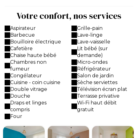
Votre confort, nos services
Aspirateur
Grille-pain
Barbecue
Lave-linge
Bouilloire électrique
Lave-vaisselle
Cafetière
Lit bébé (sur
Chaise haute bébé
demande)
Chambres non
Micro-ondes
fumeur
Réfrigérateur
Congélateur
Salon de jardin
Cuisine - coin cuisine
Sèche serviettes
Double vitrage
Télévision écran plat
Douche
Terrasse privative
Draps et linges
Wi-Fi haut débit
compris
gratuit
Four