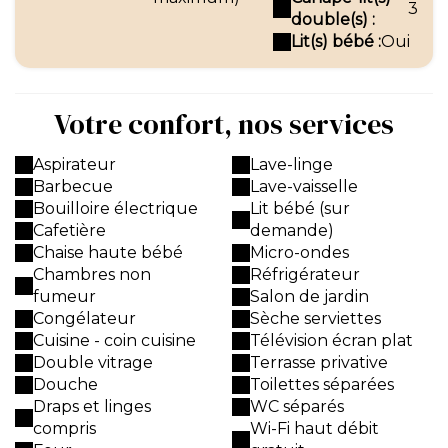
3
double(s) :
Lit(s) bébé :
Oui
Votre confort, nos services
Aspirateur
Lave-linge
Barbecue
Lave-vaisselle
Bouilloire électrique
Lit bébé (sur
Cafetière
demande)
Chaise haute bébé
Micro-ondes
Chambres non
Réfrigérateur
fumeur
Salon de jardin
Congélateur
Sèche serviettes
Cuisine - coin cuisine
Télévision écran plat
Double vitrage
Terrasse privative
Douche
Toilettes séparées
Draps et linges
WC séparés
compris
Wi-Fi haut débit